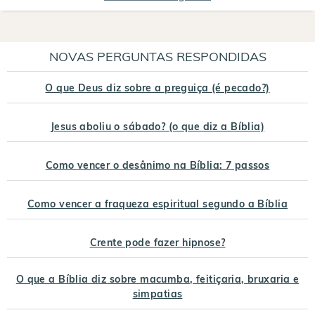
NOVAS PERGUNTAS RESPONDIDAS
O que Deus diz sobre a preguiça (é pecado?)
Jesus aboliu o sábado? (o que diz a Bíblia)
Como vencer o desânimo na Bíblia: 7 passos
Como vencer a fraqueza espiritual segundo a Bíblia
Crente pode fazer hipnose?
O que a Bíblia diz sobre macumba, feitiçaria, bruxaria e
simpatias