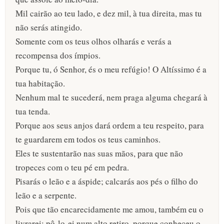
Mil cairão ao teu lado, e dez mil, à tua direita, mas tu
não serás atingido.
Somente com os teus olhos olharás e verás a
recompensa dos ímpios.
Porque tu, ó Senhor, és o meu refúgio! O Altíssimo é a
tua habitação.
Nenhum mal te sucederá, nem praga alguma chegará à
tua tenda.
Porque aos seus anjos dará ordem a teu respeito, para
te guardarem em todos os teus caminhos.
Eles te sustentarão nas suas mãos, para que não
tropeces com o teu pé em pedra.
Pisarás o leão e a áspide; calcarás aos pés o filho do
leão e a serpente.
Pois que tão encarecidamente me amou, também eu o
livrarei; pô-lo-ei num alto retiro, porque conheceu o