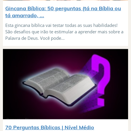
Gincana Bíblica: 50 perguntas (tá na Bíblia ou
tá amarrado, ...
Esta gincana bíblica vai testar todas as suas habilidades!
São desafios que irão te estimular a aprender mais sobre a
Palavra de Deus. Você pode...
70 Perguntas Bíblicas | Nível Médio