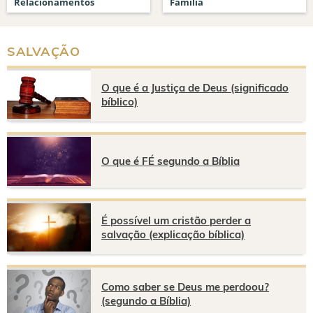
Relacionamentos
Família
SALVAÇÃO
O que é a Justiça de Deus (significado
bíblico)
O que é FÉ segundo a Bíblia
É possível um cristão perder a
salvação (explicação bíblica)
Como saber se Deus me perdoou?
(segundo a Bíblia)