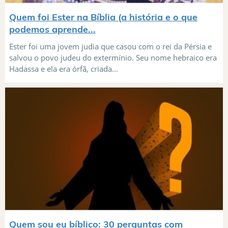
Quem foi Ester na Bíblia (a história e o que
podemos aprende...
Ester foi uma jovem judia que casou com o rei da Pérsia e
salvou o povo judeu do extermínio. Seu nome hebraico era
Hadassa e ela era órfã, criada...
Quem sou eu bíblico: 30 perguntas com