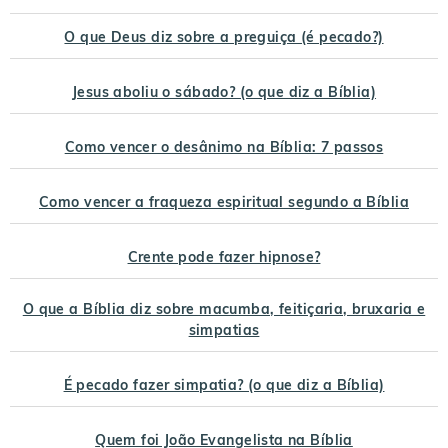
O que Deus diz sobre a preguiça (é pecado?)
Jesus aboliu o sábado? (o que diz a Bíblia)
Como vencer o desânimo na Bíblia: 7 passos
Como vencer a fraqueza espiritual segundo a Bíblia
Crente pode fazer hipnose?
O que a Bíblia diz sobre macumba, feitiçaria, bruxaria e
simpatias
É pecado fazer simpatia? (o que diz a Bíblia)
Quem foi João Evangelista na Bíblia