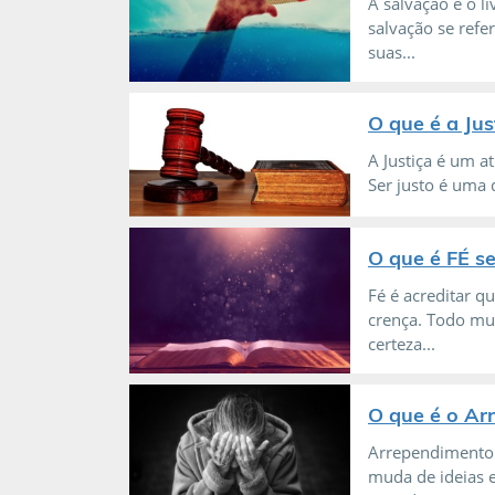
A salvação é o l
salvação se refe
suas...
O que é a Jus
A Justiça é um a
Ser justo é uma 
O que é FÉ s
Fé é acreditar q
crença. Todo mun
certeza...
O que é o Ar
Arrependimento 
muda de ideias e