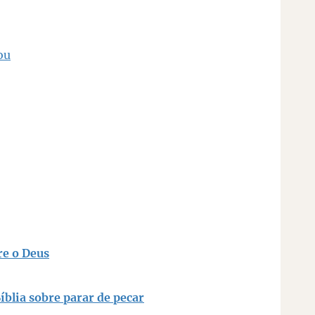
ou
ocuro
re o Deus
íblia sobre parar de pecar