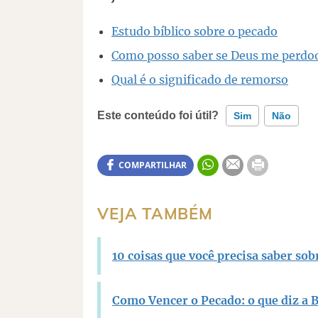
Estudo bíblico sobre o pecado
Como posso saber se Deus me perdo
Qual é o significado de remorso
Este conteúdo foi útil?
Sim
Não
Este conteúdo contém informação incorreta
COMPARTILHAR
Este conteúdo não tem a informação que pr
VEJA TAMBÉM
Outro
10 coisas que você precisa saber sob
Como Vencer o Pecado: o que diz a B