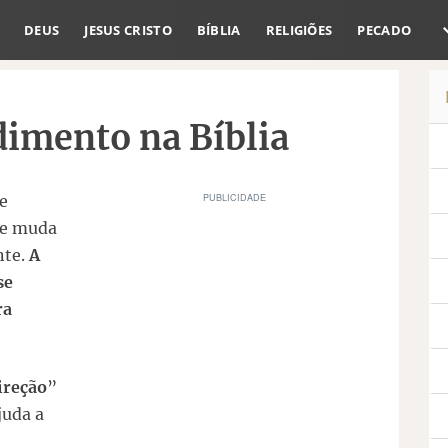
DEUS
JESUS CRISTO
BÍBLIA
RELIGIÕES
PECADO
dimento na Bíblia
e
de muda
nte.
A
se
ra
ireção
”
juda a