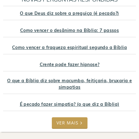
O que Deus diz sobre a preguiça (é pecado?)
Como vencer o desânimo na Bíblia: 7 passos
Como vencer a fraqueza espiritual segundo a Bíblia
Crente pode fazer hipnose?
O que a Bíblia diz sobre macumba, feitiçaria, bruxaria e
simpatias
É pecado fazer simpatia? (o que diz a Bíblia)
VER MAIS