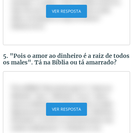
arranque-o e jogue-o fora. É melhor entrar na
vida com um só olho do que, tendo os dois
VER RESPOSTA
olhos, ser lançado no fogo do inferno"
(Mateus 18:9).
5. "Pois o amor ao dinheiro é a raiz de todos
os males". Tá na Bíblia ou tá amarrado?
Tá na Bíblia! Vale atentar que é o "amor ao
dinheiro" não o "dinheiro" em si: "pois o
amor ao dinheiro é a raiz de todos os males.
VER RESPOSTA
Algumas pessoas, por cobiçarem o dinheiro,
desviaram-se da fé e se atormentaram com
muitos sofrimentos" (1 Timóteo 6:10).