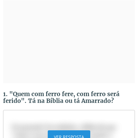
1. "Quem com ferro fere, com ferro será
ferido". Tá na Bíblia ou tá Amarrado?
Tá amarrado! Na realidade, a Bíblia diz que:
"todos os que lançarem mão da espada, à
VER RESPOSTA