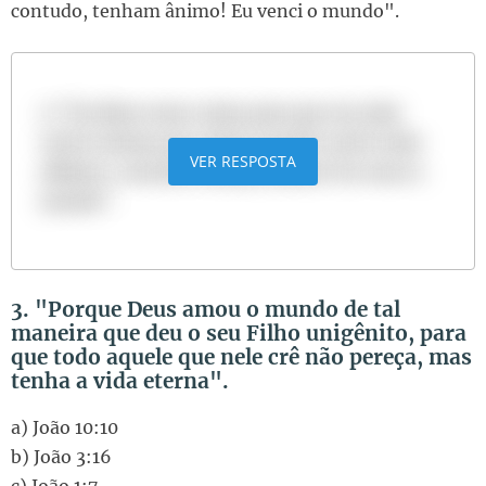
contudo, tenham ânimo! Eu venci o mundo".
c) "Eu disse essas coisas para que em mim
vocês tenham paz. Neste mundo vocês terão
VER RESPOSTA
aflições; contudo, tenham ânimo! Eu venci o
mundo".
3. "Porque Deus amou o mundo de tal
maneira que deu o seu Filho unigênito, para
que todo aquele que nele crê não pereça, mas
tenha a vida eterna".
a) João 10:10
b) João 3:16
c) João 1:7