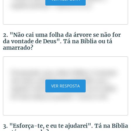
espada morrerão". (Mateus 26:52)
2. "Não cai uma folha da árvore se não for
da vontade de Deus". Tá na Bíblia ou tá
amarrado?
Tá amarrado, mas a ideia é bíblica. O versículo
não existe, podendo ser confundido com o
VER RESPOSTA
seguinte versículo: “... mas nem um só cabelo
de vossa cabeça se perderá.” (Lucas 21:18)
3. "Esforça-te, e eu te ajudarei". Tá na Bíblia