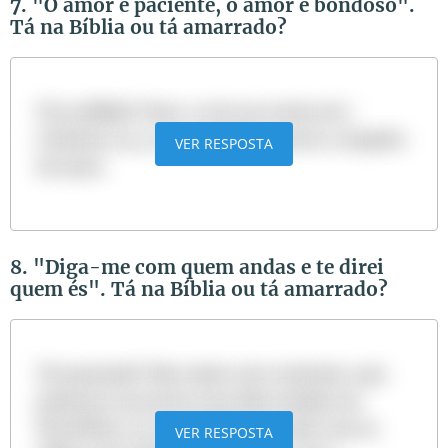
7. "O amor é paciente, o amor é bondoso".
Tá na Bíblia ou tá amarrado?
Tá na Bíblia! Trata-se de um trecho de 1
Coríntios 13:4, em que Paulo escreve a respeito
VER RESPOSTA
do amor.
8. "Diga-me com quem andas e te direi
quem és". Tá na Bíblia ou tá amarrado?
Tá amarrado! Não existe este versículo, mas
podemos encontrar uma ideia similar em
Provérbios 13:20; "Aquele que anda com os
VER RESPOSTA