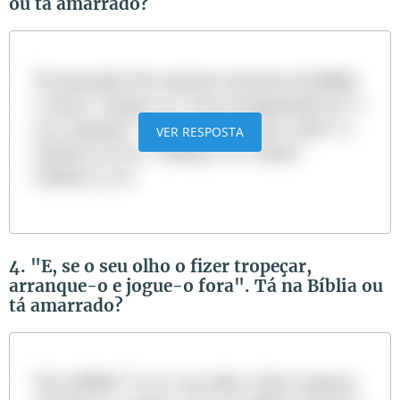
ou tá amarrado?
Tá amarrado! Em nenhum momento da Bíblia
o termo "esforça-te" vem acompanhado de “e
eu te ajudarei”: "Esforça-te, e faze a obra" (I
VER RESPOSTA
Crônicas 28:10); "Esforça-te, e clama"
(Gálatas 4:27).
4. "E, se o seu olho o fizer tropeçar,
arranque-o e jogue-o fora". Tá na Bíblia ou
tá amarrado?
Tá na Bíblia! "E, se o seu olho o fizer tropeçar,