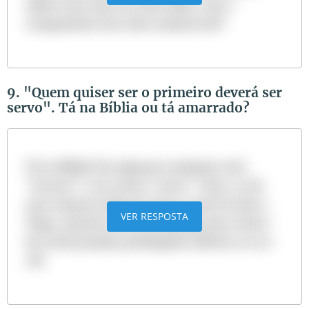
sábios será cada vez mais sábio, mas o
companheiro dos tolos acabará mal".
9. "Quem quiser ser o primeiro deverá ser
servo". Tá na Bíblia ou tá amarrado?
Tá na Bíblia! Em algumas traduções está
"escravo" e em outras "servo". Trata-se de
uma resposta dada por Jesus a mãe de João e
VER RESPOSTA
Tiago, quando ela fez um pedido para colocá-
los numa posição privilegiada (Mateus 20:20-
28).