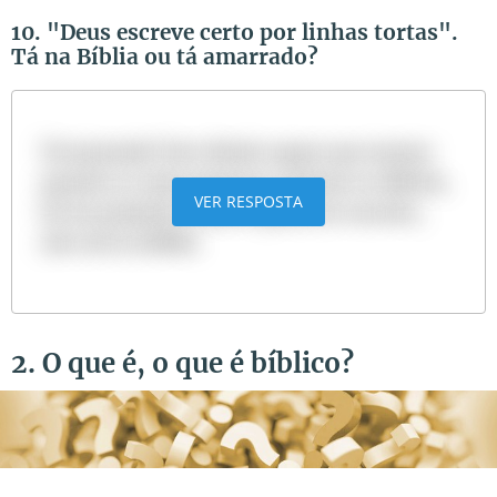
10. "Deus escreve certo por linhas tortas".
Tá na Bíblia ou tá amarrado?
Tá amarrado! Este ditado sugere que mesmo
quando as coisas parecem confusas ou difíceis,
VER RESPOSTA
há um propósito maior. Apesar do conceito,
não está na Bíblia.
2. O que é, o que é bíblico?