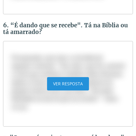
6. “É dando que se recebe". Tá na Bíblia ou
tá amarrado?
Tá amarrado, mas trata-se da ideia do
seguinte versículo: "Em tudo o que fiz, mostrei
a vocês que mediante trabalho árduo devemos
ajudar os fracos, lembrando as palavras do
VER RESPOSTA
próprio Senhor Jesus, que disse: 'Há maior
felicidade em dar do que em receber' " (Atos
20:35).