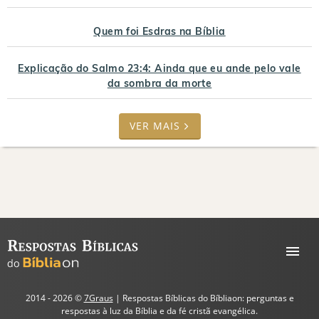
Quem foi Esdras na Bíblia
Explicação do Salmo 23:4: Ainda que eu ande pelo vale
da sombra da morte
VER MAIS
2014 - 2026 ©
7Graus
| Respostas Bíblicas do Bíbliaon: perguntas e
respostas à luz da Bíblia e da fé cristã evangélica.