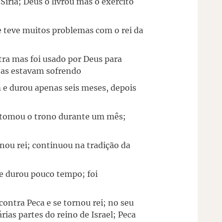
Síria; Deus o livrou mas o exército
a e teve muitos problemas com o rei da
atra mas foi usado por Deus para
itas estavam sofrendo
m e durou apenas seis meses, depois
e tomou o trono durante um mês;
nou rei; continuou na tradição da
e durou pouco tempo; foi
 contra Peca e se tornou rei; no seu
rias partes do reino de Israel; Peca