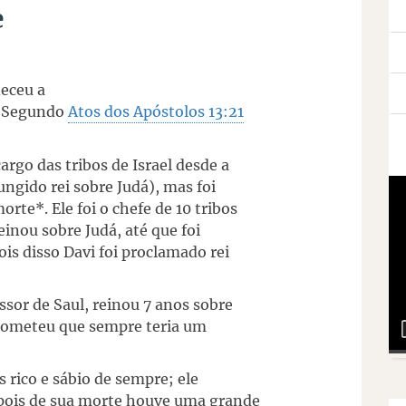
e
deceu a
i. Segundo
Atos dos Apóstolos 13:21
cargo das tribos de Israel desde a
ungido rei sobre Judá), mas foi
rte*. Ele foi o chefe de 10 tribos
inou sobre Judá, até que foi
ois disso Davi foi proclamado rei
or de Saul, reinou 7 anos sobre
 prometeu que sempre teria um
is rico e sábio de sempre; ele
epois de sua morte houve uma grande