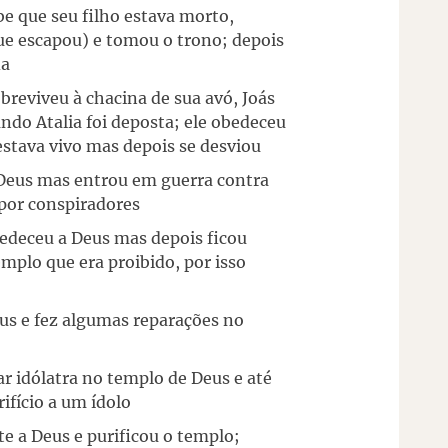
e que seu filho estava morto,
e escapou) e tomou o trono; depois
da
obreviveu à chacina de sua avó, Joás
ando Atalia foi deposta; ele obedeceu
estava vivo mas depois se desviou
 Deus mas entrou em guerra contra
 por conspiradores
bedeceu a Deus mas depois ficou
mplo que era proibido, por isso
eus e fez algumas reparações no
ar idólatra no templo de Deus e até
ifício a um ídolo
te a Deus e purificou o templo;