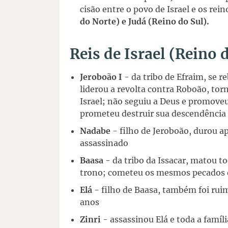
cisão entre o povo de Israel e os re
do Norte) e Judá (Reino do Sul).
Reis de Israel (Reino 
Jeroboão I
- da tribo de Efraim, se r
liderou a revolta contra Roboão, tor
Israel; não seguiu a Deus e promoveu 
prometeu destruir sua descendência
Nadabe
- filho de Jeroboão, durou ap
assassinado
Baasa
- da tribo da Issacar, matou t
trono; cometeu os mesmos pecados 
Elá
- filho de Baasa, também foi ruim
anos
Zinri
- assassinou Elá e toda a famíl