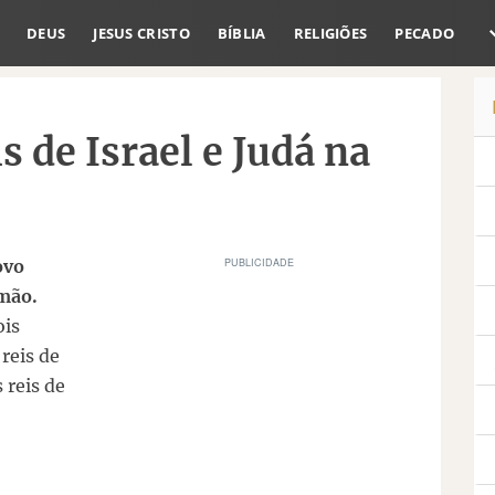
DEUS
JESUS CRISTO
BÍBLIA
RELIGIÕES
PECADO
 de Israel e Judá na
ovo
omão.
ois
 reis de
 reis de