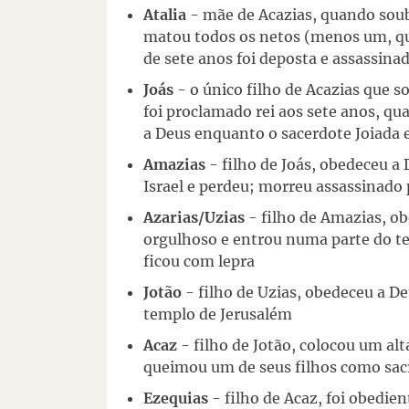
Atalia
- mãe de Acazias, quando soub
matou todos os netos (menos um, qu
de sete anos foi deposta e assassina
Joás
- o único filho de Acazias que s
foi proclamado rei aos sete anos, qu
a Deus enquanto o sacerdote Joiada 
Amazias
- filho de Joás, obedeceu a
Israel e perdeu; morreu assassinado
Azarias/Uzias
- filho de Amazias, o
orgulhoso e entrou numa parte do te
ficou com lepra
Jotão
- filho de Uzias, obedeceu a D
templo de Jerusalém
Acaz
- filho de Jotão, colocou um alt
queimou um de seus filhos como sacr
Ezequias
- filho de Acaz, foi obedien