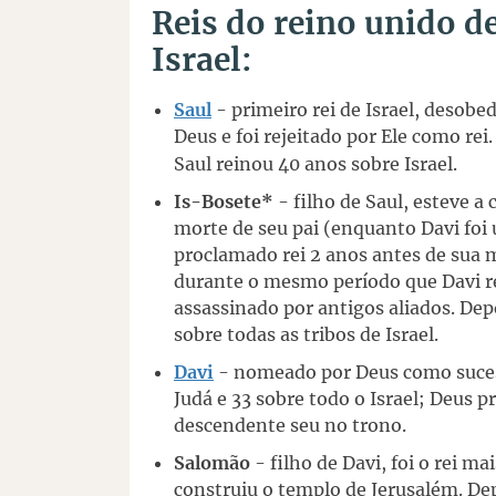
Reis do reino unido d
Israel:
Saul
- primeiro rei de Israel, desobe
Deus e foi rejeitado por Ele como re
Saul reinou 40 anos sobre Israel.
Is-Bosete*
- filho de Saul, esteve a 
morte de seu pai (enquanto Davi foi 
proclamado rei 2 anos antes de sua mo
durante o mesmo período que Davi re
assassinado por antigos aliados. Dep
sobre todas as tribos de Israel.
Davi
- nomeado por Deus como sucess
Judá e 33 sobre todo o Israel; Deus
descendente seu no trono.
Salomão
- filho de Davi, foi o rei ma
construiu o templo de Jerusalém. D