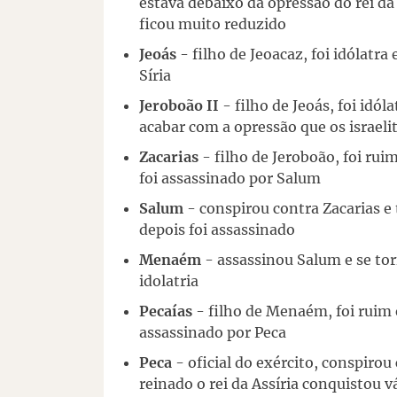
estava debaixo da opressão do rei da 
ficou muito reduzido
Jeoás
- filho de Jeoacaz, foi idólatr
Síria
Jeroboão II
- filho de Jeoás, foi idól
acabar com a opressão que os israel
Zacarias
- filho de Jeroboão, foi rui
foi assassinado por Salum
Salum
- conspirou contra Zacarias 
depois foi assassinado
Menaém
- assassinou Salum e se tor
idolatria
Pecaías
- filho de Menaém, foi ruim 
assassinado por Peca
Peca
- oficial do exército, conspirou
reinado o rei da Assíria conquistou vá