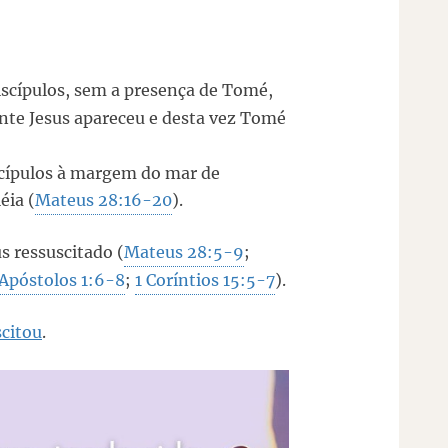
iscípulos, sem a presença de Tomé,
nte Jesus apareceu e desta vez Tomé
scípulos à margem do mar de
éia (
Mateus 28:16-20
).
s ressuscitado (
Mateus 28:5-9
;
 Apóstolos 1:6-8
;
1 Coríntios 15:5-7
).
scitou
.