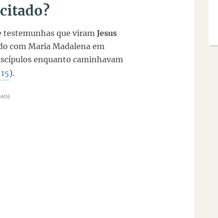
citado?
bre testemunhas que viram
Jesus
do com Maria Madalena em
iscípulos enquanto caminhavam
-15
).