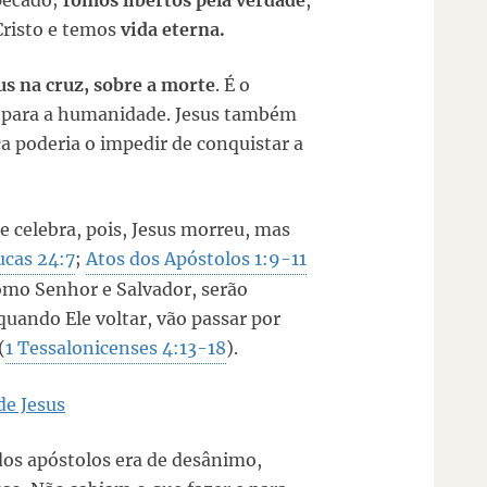
 pecado;
fomos libertos pela verdade
,
Cristo e temos
vida eterna.
sus na cruz, sobre a morte
. É o
 para a humanidade. Jesus também
 poderia o impedir de conquistar a
e celebra, pois, Jesus morreu, mas
ucas 24:7
;
Atos dos Apóstolos 1:9-11
como Senhor e Salvador, serão
quando Ele voltar, vão passar por
(
1 Tessalonicenses 4:13-18
).
de Jesus
 dos apóstolos era de desânimo,