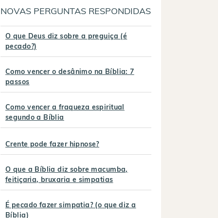
NOVAS PERGUNTAS RESPONDIDAS
O que Deus diz sobre a preguiça (é
pecado?)
Como vencer o desânimo na Bíblia: 7
passos
Como vencer a fraqueza espiritual
segundo a Bíblia
Crente pode fazer hipnose?
O que a Bíblia diz sobre macumba,
feitiçaria, bruxaria e simpatias
É pecado fazer simpatia? (o que diz a
Bíblia)