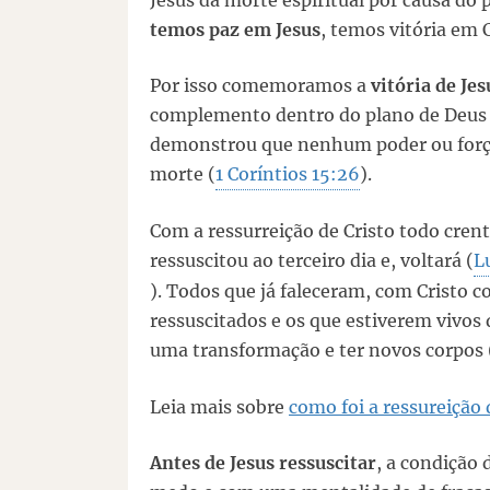
Jesus da morte espiritual por causa do
temos paz em Jesus
, temos vitória em 
Por isso comemoramos a
vitória de Je
complemento dentro do plano de Deus
demonstrou que nenhum poder ou força
morte (
1 Coríntios 15:26
).
Com a ressurreição de Cristo todo crent
ressuscitou ao terceiro dia e, voltará (
L
). Todos que já faleceram, com Cristo 
ressuscitados e os que estiverem vivos 
uma transformação e ter novos corpos 
Leia mais sobre
como foi a ressureição 
Antes de Jesus ressuscitar
, a condição