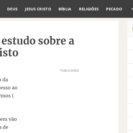
DEUS
JESUS CRISTO
BÍBLIA
RELIGIÕES
PECADO
 estudo sobre a
isto
o da
cesso ao
ermos (
a em vão
a de