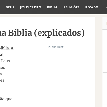
DEUS
JESUS CRISTO
BÍBLIA
RELIGIÕES
PECADO
na Bíblia (explicados)
íblia. A
al;
 Deus.
mos
os
ões
ção que