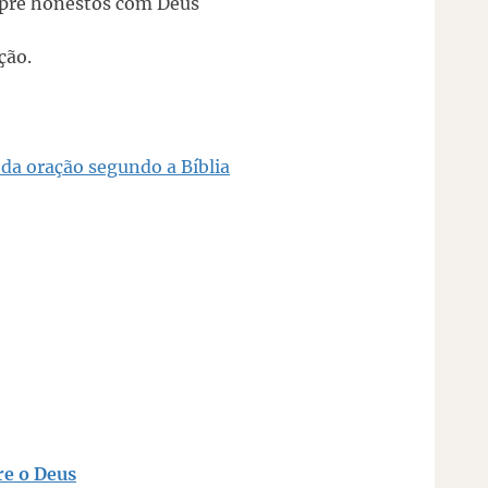
pre honestos com Deus
ção.
da oração segundo a Bíblia
ocuro
re o Deus