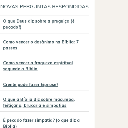
NOVAS PERGUNTAS RESPONDIDAS
O que Deus diz sobre a preguiça (é
pecado?)
Como vencer o desânimo na Bíblia: 7
passos
Como vencer a fraqueza espiritual
segundo a Bíblia
Crente pode fazer hipnose?
O que a Bíblia diz sobre macumba,
feitiçaria, bruxaria e simpatias
É pecado fazer simpatia? (o que diz a
Bíblia)