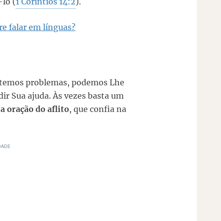
lo (
1 Coríntios 14:2
).
re falar em línguas?
 temos problemas, podemos Lhe
ir Sua ajuda. Às vezes basta um
é
a oração do aflito
, que confia na