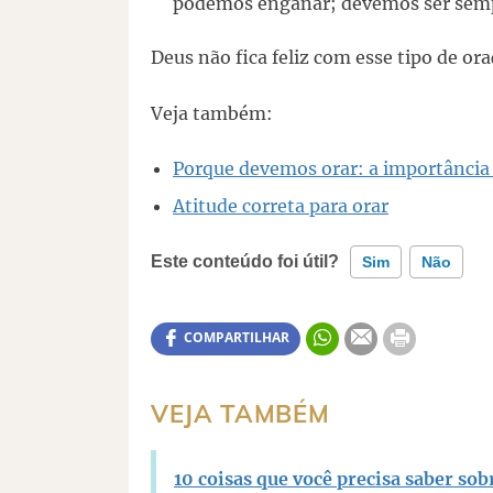
podemos enganar; devemos ser sem
Deus não fica feliz com esse tipo de ora
Veja também:
Porque devemos orar: a importância 
Atitude correta para orar
Este conteúdo foi útil?
Sim
Não
Este conteúdo contém informação incorreta
COMPARTILHAR
Este conteúdo não tem a informação que pr
VEJA TAMBÉM
Outro
10 coisas que você precisa saber sob