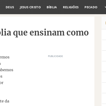
DEUS
JESUS CRISTO
BÍBLIA
RELIGIÕES
PECADO
blia que ensinam como
remos
a
sabemos
os
or
te da