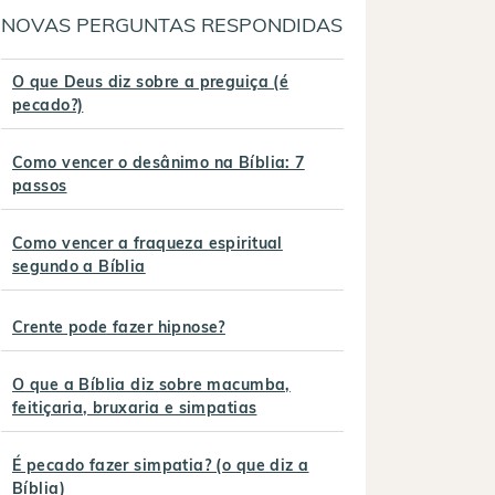
NOVAS PERGUNTAS RESPONDIDAS
O que Deus diz sobre a preguiça (é
pecado?)
Como vencer o desânimo na Bíblia: 7
passos
Como vencer a fraqueza espiritual
segundo a Bíblia
Crente pode fazer hipnose?
O que a Bíblia diz sobre macumba,
feitiçaria, bruxaria e simpatias
É pecado fazer simpatia? (o que diz a
Bíblia)