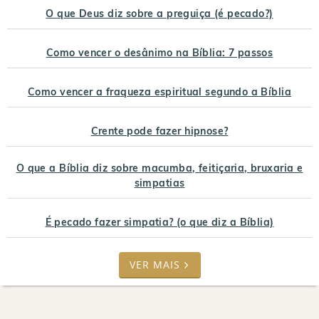
O que Deus diz sobre a preguiça (é pecado?)
Como vencer o desânimo na Bíblia: 7 passos
Como vencer a fraqueza espiritual segundo a Bíblia
Crente pode fazer hipnose?
O que a Bíblia diz sobre macumba, feitiçaria, bruxaria e
simpatias
É pecado fazer simpatia? (o que diz a Bíblia)
VER MAIS