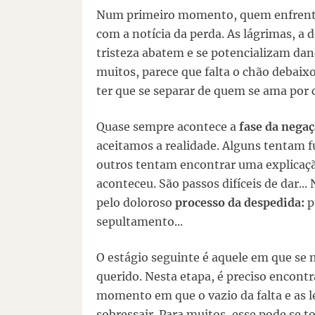
Num primeiro momento, quem enfrenta 
com a notícia da perda. As lágrimas, a d
tristeza abatem e se potencializam dand
muitos, parece que falta o chão debaixo 
ter que se separar de quem se ama por 
Quase sempre acontece a
fase da nega
aceitamos a realidade. Alguns tentam f
outros tentam encontrar uma explicaçã
aconteceu. São passos difíceis de dar...
pelo doloroso
processo da despedida:
p
sepultamento...
O estágio seguinte é aquele em que se n
querido. Nesta etapa, é preciso encontr
momento em que o vazio da falta e as l
sobressair. Para muitos, esse pode se