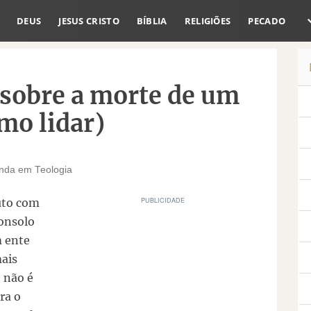
DEUS
JESUS CRISTO
BÍBLIA
RELIGIÕES
PECADO
a sobre a morte de um
mo lidar)
anda em Teologia
luto com
consolo
m ente
mais
o não é
ra o