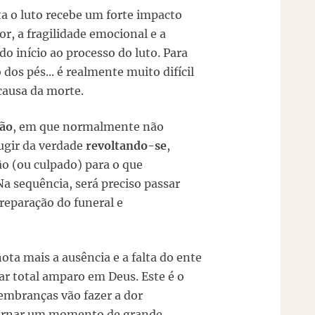
o luto recebe um forte impacto
or, a fragilidade emocional e a
o início ao processo do luto. Para
dos pés... é realmente muito difícil
causa da morte.
ção
, em que normalmente não
ugir da verdade
revoltando-se
,
o (ou culpado) para o que
 Na sequência, será preciso passar
reparação do funeral e
ota mais a ausência e a falta do ente
ar total amparo em Deus. Este é o
embranças vão fazer a dor
 tornar um momento de grande