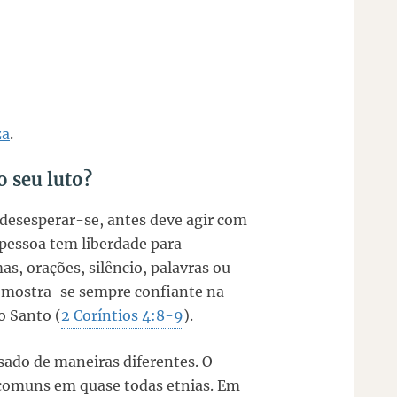
za
.
o seu luto?
 desesperar-se, antes deve agir com
a pessoa tem liberdade para
s, orações, silêncio, palavras ou
o mostra-se sempre confiante na
o Santo (
2 Coríntios 4:8-9
).
ssado de maneiras diferentes. O
 comuns em quase todas etnias. Em