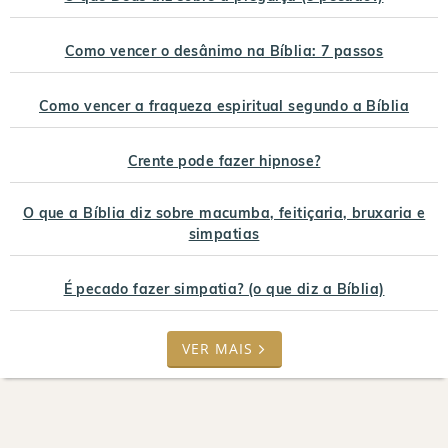
Como vencer o desânimo na Bíblia: 7 passos
Como vencer a fraqueza espiritual segundo a Bíblia
Crente pode fazer hipnose?
O que a Bíblia diz sobre macumba, feitiçaria, bruxaria e
simpatias
É pecado fazer simpatia? (o que diz a Bíblia)
VER MAIS