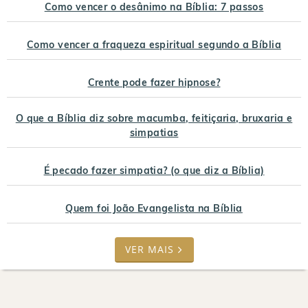
Como vencer o desânimo na Bíblia: 7 passos
Como vencer a fraqueza espiritual segundo a Bíblia
Crente pode fazer hipnose?
O que a Bíblia diz sobre macumba, feitiçaria, bruxaria e
simpatias
É pecado fazer simpatia? (o que diz a Bíblia)
Quem foi João Evangelista na Bíblia
VER MAIS