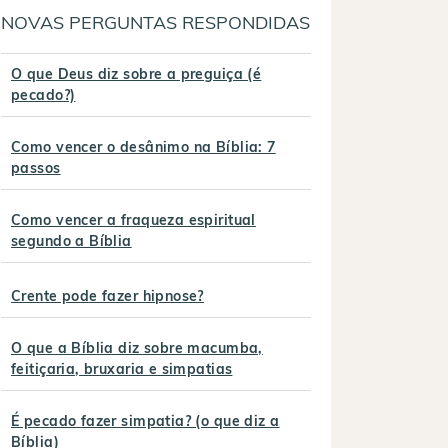
NOVAS PERGUNTAS RESPONDIDAS
O que Deus diz sobre a preguiça (é
pecado?)
Como vencer o desânimo na Bíblia: 7
passos
Como vencer a fraqueza espiritual
segundo a Bíblia
Crente pode fazer hipnose?
O que a Bíblia diz sobre macumba,
feitiçaria, bruxaria e simpatias
É pecado fazer simpatia? (o que diz a
Bíblia)