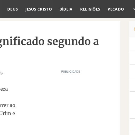
DEUS
JESUS CRISTO
BÍBLIA
RELIGIÕES
PECADO
nificado segundo a
os
 era
rrer ao
 Urim e