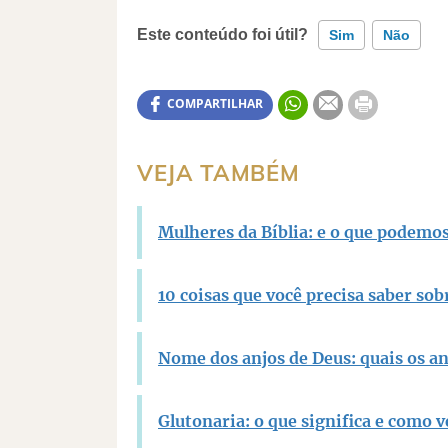
Este conteúdo foi útil?
Sim
Não
Este conteúdo contém informação incorreta
COMPARTILHAR
Este conteúdo não tem a informação que pr
VEJA TAMBÉM
Outro
Mulheres da Bíblia: e o que podemo
10 coisas que você precisa saber sob
Nome dos anjos de Deus: quais os anj
Glutonaria: o que significa e como 