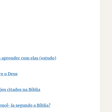
ocuro
s aprender com elas (estudo)
re o Deus
os citados na Bíblia
vencê-la segundo a Bíblia?