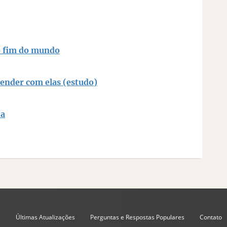
 o fim do mundo
render com elas (estudo)
ia
Últimas Atualizações
Perguntas e Respostas Populares
Contato