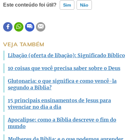
Este conteúdo foi útil?
Sim
Não
Este conteúdo contém informação incorreta
Este conteúdo não tem a informação que procuro
VEJA TAMBÉM
Outro
Libação (oferta de libação): Significado Bíblico
10 coisas que você precisa saber sobre o Deus
Glutonaria: o que significa e como vencê-la
segundo a Bíblia?
15 principais ensinamentos de Jesus para
vivenciar no dia a dia
Apocalipse: como a Bíblia descreve o fim do
mundo
Mulheres da Bíblia: e o que podemos aprender