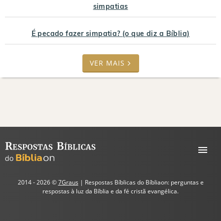
simpatias
É pecado fazer simpatia? (o que diz a Bíblia)
VER MAIS
2014 - 2026 ©
7Graus
| Respostas Bíblicas do Bíbliaon: perguntas e
respostas à luz da Bíblia e da fé cristã evangélica.