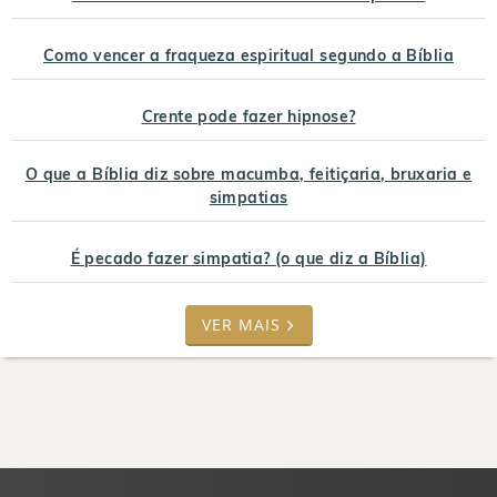
Como vencer a fraqueza espiritual segundo a Bíblia
Crente pode fazer hipnose?
O que a Bíblia diz sobre macumba, feitiçaria, bruxaria e
simpatias
É pecado fazer simpatia? (o que diz a Bíblia)
VER MAIS