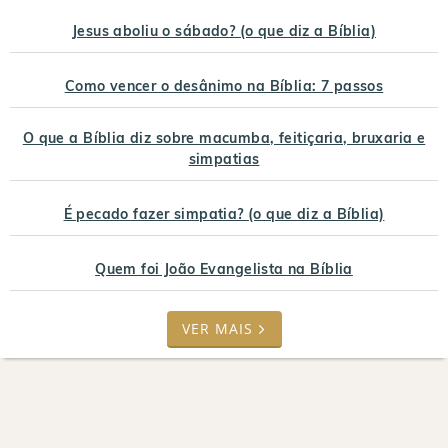
Jesus aboliu o sábado? (o que diz a Bíblia)
Como vencer o desânimo na Bíblia: 7 passos
O que a Bíblia diz sobre macumba, feitiçaria, bruxaria e
simpatias
É pecado fazer simpatia? (o que diz a Bíblia)
Quem foi João Evangelista na Bíblia
VER MAIS