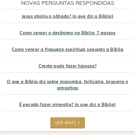
NOVAS PERGUNTAS RESPONDIDAS
Jesus aboliu o sábado? (o que diz a Bíblia)
Como vencer o desânimo na Bíblia: 7 passos
Como vencer a fraqueza espiritual segundo a Bíblia
Crente pode fazer hipnose?
O que a Bíblia diz sobre macumba, feitiçaria, bruxaria e
simpatias
É pecado fazer simpatia? (o que diz a Bíblia)
VER MAIS