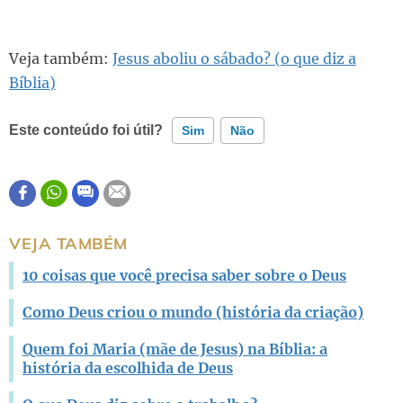
Veja também:
Jesus aboliu o sábado? (o que diz a
Bíblia)
Este conteúdo foi útil?
Sim
Não
Este conteúdo contém informação incorreta
Este conteúdo não tem a informação que procuro
VEJA TAMBÉM
Outro
10 coisas que você precisa saber sobre o Deus
Como Deus criou o mundo (história da criação)
Quem foi Maria (mãe de Jesus) na Bíblia: a
história da escolhida de Deus