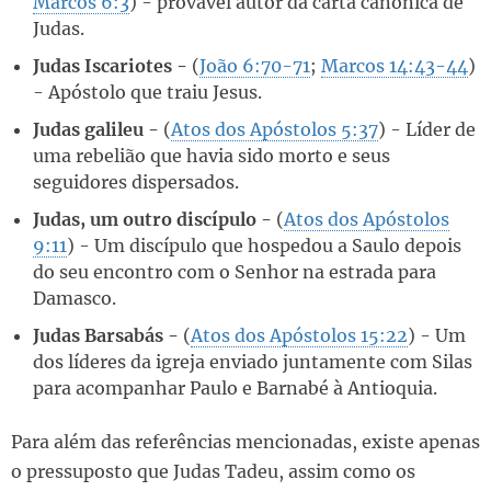
Marcos 6:3
) - provável autor da carta canônica de
Judas.
Judas Iscariotes -
(
João 6:70-71
;
Marcos 14:43-44
)
- Apóstolo que traiu Jesus.
Judas galileu -
(
Atos dos Apóstolos 5:37
) - Líder de
uma rebelião que havia sido morto e seus
seguidores dispersados.
Judas, um outro discípulo -
(
Atos dos Apóstolos
9:11
) - Um discípulo que hospedou a Saulo depois
do seu encontro com o Senhor na estrada para
Damasco.
Judas Barsabás -
(
Atos dos Apóstolos 15:22
) - Um
dos líderes da igreja enviado juntamente com Silas
para acompanhar Paulo e Barnabé à Antioquia.
Para além das referências mencionadas, existe apenas
o pressuposto que Judas Tadeu, assim como os