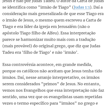
Jesus e não por Judas Tadeu. O autor da Carta de Judas
se identifica como "irmão de Tiago" (
Judas 1:1
). Daí a
consideração mais generalizada de que esse Tiago era
o irmão de Jesus, o mesmo quem escreveu a Carta de
Tiago e era líder da igreja em Jerusalém (não o
apóstolo Tiago filho de Alfeu). Essa interpretação
parece se harmonizar muito mais com a tradução
(mais provável) do original grego, que diz que Judas
Tadeu era 'filho de Tiago' e não 'irmão'.
Essa controvérsia acontece, em grande medida,
porque os católicos não aceitam que Jesus tenha tido
irmãos. Daí, nesse arranjo interpretativo, os irmãos
serem considerados "primos" de Jesus. No entanto,
vemos nos Evangelhos que essa interpretação não faz
sentido, uma vez que os evangelistas usam repetidas
vezes o termo específico para "irmãos" no grego e