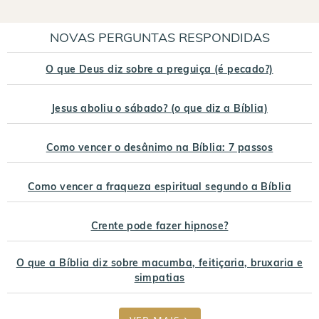
NOVAS PERGUNTAS RESPONDIDAS
O que Deus diz sobre a preguiça (é pecado?)
Jesus aboliu o sábado? (o que diz a Bíblia)
Como vencer o desânimo na Bíblia: 7 passos
Como vencer a fraqueza espiritual segundo a Bíblia
Crente pode fazer hipnose?
O que a Bíblia diz sobre macumba, feitiçaria, bruxaria e
simpatias