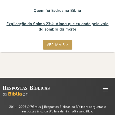
Quem foi Esdras na Bíblia
Explicação do Salmo 23:4: Ainda que eu ande pelo vale
da sombra da morte
VER MAIS
2014 - 2026 ©
7Graus
| Respostas Bíblicas do Bíbliaon: perguntas e
respostas à luz da Bíblia e da fé cristã evangélica.