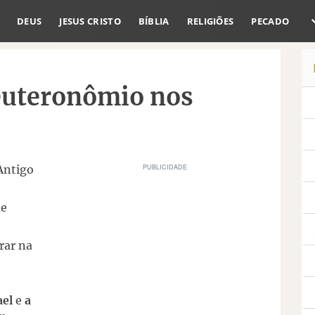
DEUS
JESUS CRISTO
BÍBLIA
RELIGIÕES
PECADO
Deuteronômio nos
Antigo
ue
rar na
ael
e
a