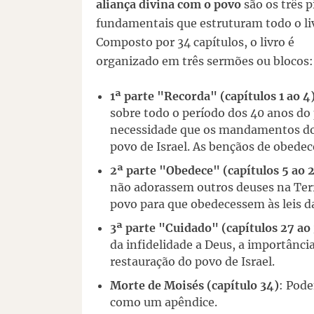
aliança divina com o povo
são os três p
fundamentais que estruturam todo o li
Composto por 34 capítulos, o livro é
organizado em três sermões ou blocos:
1ª parte "Recorda" (capítulos 1 ao 4)
sobre todo o período dos 40 anos do
necessidade que os mandamentos do
povo de Israel. As bençãos de obedece
2ª parte "Obedece" (capítulos 5 ao 2
não adorassem outros deuses na Ter
povo para que obedecessem às leis d
3ª parte "Cuidado" (capítulos 27 ao 
da infidelidade a Deus, a importânc
restauração do povo de Israel.
Morte de Moisés (capítulo 34)
: Pode
como um apêndice.