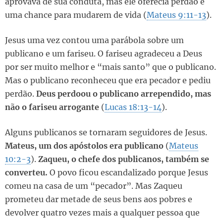
aprovava de sua conduta, mas ele oferecia perdão e
uma chance para mudarem de vida (
Mateus 9:11-13
).
Jesus uma vez contou uma parábola sobre um
publicano e um fariseu. O fariseu agradeceu a Deus
por ser muito melhor e “mais santo” que o publicano.
Mas o publicano reconheceu que era pecador e pediu
perdão.
Deus perdoou o publicano arrependido, mas
não o fariseu arrogante
(
Lucas 18:13-14
).
Alguns publicanos se tornaram seguidores de Jesus.
Mateus, um dos apóstolos era publicano
(
Mateus
10:2-3
).
Zaqueu, o chefe dos publicanos, também se
converteu.
O povo ficou escandalizado porque Jesus
comeu na casa de um “pecador”. Mas Zaqueu
prometeu dar metade de seus bens aos pobres e
devolver quatro vezes mais a qualquer pessoa que