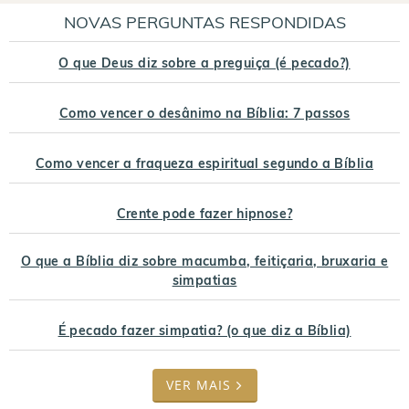
NOVAS PERGUNTAS RESPONDIDAS
O que Deus diz sobre a preguiça (é pecado?)
Como vencer o desânimo na Bíblia: 7 passos
Como vencer a fraqueza espiritual segundo a Bíblia
Crente pode fazer hipnose?
O que a Bíblia diz sobre macumba, feitiçaria, bruxaria e
simpatias
É pecado fazer simpatia? (o que diz a Bíblia)
VER MAIS