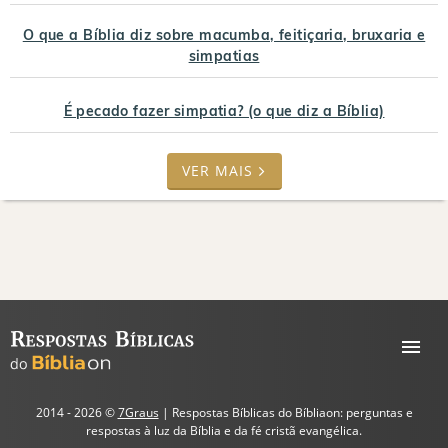
O que a Bíblia diz sobre macumba, feitiçaria, bruxaria e
simpatias
É pecado fazer simpatia? (o que diz a Bíblia)
VER MAIS
2014 - 2026 ©
7Graus
| Respostas Bíblicas do Bíbliaon: perguntas e
respostas à luz da Bíblia e da fé cristã evangélica.