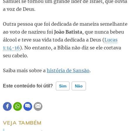
Samuel se tornou um grande líder de Israel, que ouvia
a voz de Deus.
Outra pessoa que foi dedicada de maneira semelhante
ao voto de nazireu foi
João Batista
, que nunca bebeu
álcool e teve sua vida toda dedicada a Deus (
Lucas
1:14-16
). No entanto, a Bíblia não diz se ele cortava
seu cabelo.
Saiba mais sobre a
história de Sansão
.
Este conteúdo foi útil?
Sim
Não
Este conteúdo contém informação incorreta
Este conteúdo não tem a informação que procuro
VEJA TAMBÉM
Outro