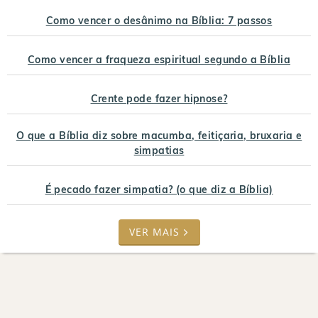
Como vencer o desânimo na Bíblia: 7 passos
Como vencer a fraqueza espiritual segundo a Bíblia
Crente pode fazer hipnose?
O que a Bíblia diz sobre macumba, feitiçaria, bruxaria e
simpatias
É pecado fazer simpatia? (o que diz a Bíblia)
VER MAIS