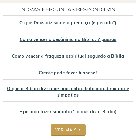
NOVAS PERGUNTAS RESPONDIDAS
O que Deus diz sobre a preguiça (é pecado?)
Como vencer o desânimo na Bíblia: 7 passos
Como vencer a fraqueza espiritual segundo a Bíblia
Crente pode fazer hipnose?
O que a Bíblia diz sobre macumba, feitiçaria, bruxaria e
simpatias
É pecado fazer simpatia? (o que diz a Bíblia)
VER MAIS