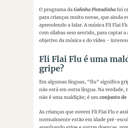
O programa da
Galinha Pintadinha
foi c
para crianças muito novas, que ainda e
aprendendo a falar. A música Fli Flai Fl
com sílabas sem sentido, para captar a 
objetivo da música e do vídeo - intere
Fli Flai Flu é uma ma
gripe?
Em algumas línguas, “flu” significa grip
não está em outra língua. Na verdade, 
não é uma maldição; é um
conjunto de 
As crianças que ouvem Fli Flai Flu e as
normalmente estão em idade pré-escola
apanhando gripe e outras doenças, por