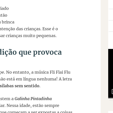
riado
stão
u brinca
atenção das crianças. Esse é o
ssar crianças muito pequenas.
ldição que provoca
e. No entanto, a música Fli Flai Flu
não está em língua nenhuma! A letra
sílabas sem sentido
.
sistem a
Galinha Pintadinha
r. Nessa idade, estão sempre
que começam a ser expostas a coisas