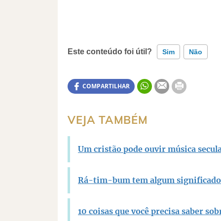
Este conteúdo foi útil?
Sim
Não
Este conteúdo contém informação incorreta
COMPARTILHAR
Este conteúdo não tem a informação que pr
VEJA TAMBÉM
Outro
Um cristão pode ouvir música secul
Rá-tim-bum tem algum significado 
10 coisas que você precisa saber sob