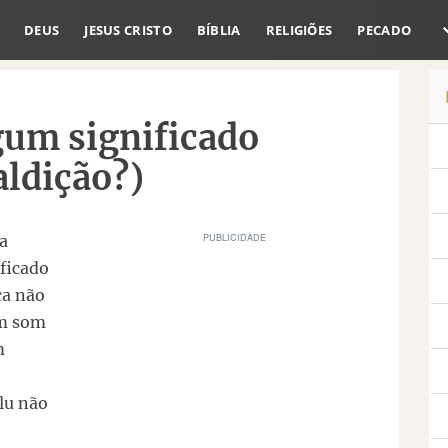
DEUS
JESUS CRISTO
BÍBLIA
RELIGIÕES
PECADO
lgum significado
aldição?)
a
ificado
ca não
um som
m
lu não