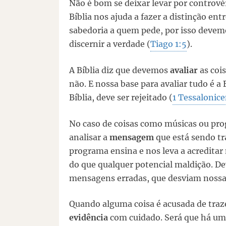
Não é bom se deixar levar por controv
Bíblia nos ajuda a fazer a distinção ent
sabedoria a quem pede, por isso devemo
discernir a verdade (
Tiago 1:5
).
A Bíblia diz que devemos
avaliar
as cois
não. E nossa base para avaliar tudo é a
Bíblia, deve ser rejeitado (
1 Tessalonic
No caso de coisas como músicas ou pro
analisar a
mensagem
que está sendo t
programa ensina e nos leva a acredita
do que qualquer potencial maldição. 
mensagens erradas, que desviam nossa f
Quando alguma coisa é acusada de tra
evidência
com cuidado. Será que há uma