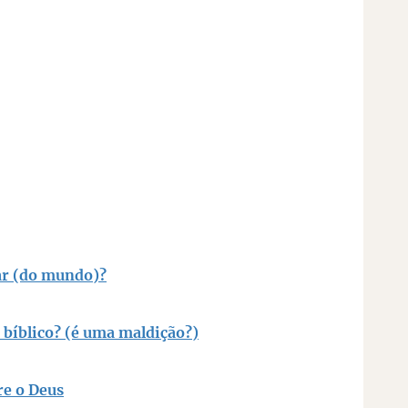
ocuro
ar (do mundo)?
bíblico? (é uma maldição?)
re o Deus