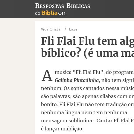
Vida Cristã
Lazer
Fli Flai Flu tem a
bíblico? (é uma m
A
música “Fli Flai Flu”, do program
Galinha Pintadinha
, não tem sign
nenhum. Os sons cantados nessa músi
são palavras, são apenas sílabas com 
bonito. Fli Flai Flu não tem tradução e
nenhuma língua nem tem nenhuma
mensagem subliminar. Cantar Fli Flai F
é lançar maldição.