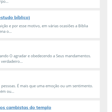
po...
estudo bíblico)
ção e por esse motivo, em várias ocasiões a Bíblia
na o...
ocurando O agradar e obedecendo a Seus mandamentos.
verdadeiro...
a pessoas. É mais que uma emoção ou um sentimento.
uém ou...
r os cambistas do templo