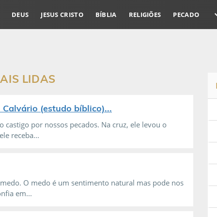
DEUS
JESUS CRISTO
BÍBLIA
RELIGIÕES
PECADO
AIS LIDAS
alvário (estudo bíblico)...
o castigo por nossos pecados. Na cruz, ele levou o
le receba...
o medo. O medo é um sentimento natural mas pode nos
nfia em...