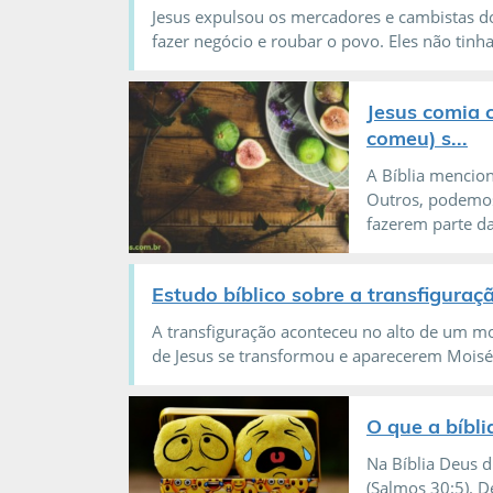
Jesus expulsou os mercadores e cambistas 
fazer negócio e roubar o povo. Eles não tinha
Jesus comia 
comeu) s...
A Bíblia mencio
Outros, podemos
fazerem parte da
Estudo bíblico sobre a transfiguraç
A transfiguração aconteceu no alto de um mo
de Jesus se transformou e aparecerem Moisés
O que a bíbli
Na Bíblia Deus d
(Salmos 30:5). D