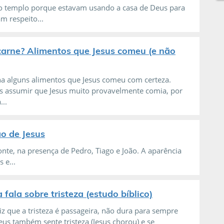
do templo porque estavam usando a casa de Deus para
m respeito...
carne? Alimentos que Jesus comeu (e não
na alguns alimentos que Jesus comeu com certeza.
 assumir que Jesus muito provavelmente comia, por
...
ão de Jesus
nte, na presença de Pedro, Tiago e João. A aparência
 e...
a fala sobre tristeza (estudo bíblico)
iz que a tristeza é passageira, não dura para sempre
eus também sente tristeza (Jesus chorou) e se