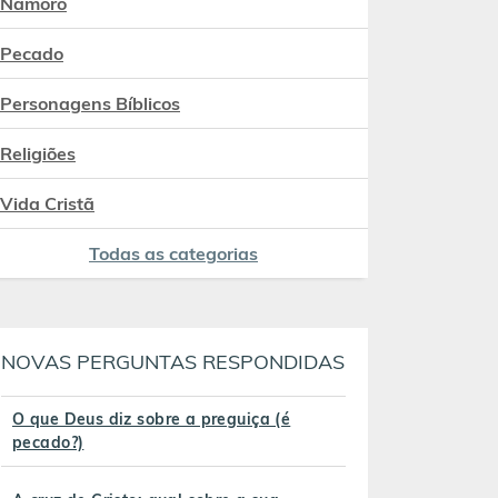
Namoro
Pecado
Personagens Bíblicos
Religiões
Vida Cristã
Todas as categorias
NOVAS PERGUNTAS RESPONDIDAS
O que Deus diz sobre a preguiça (é
pecado?)