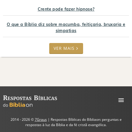
Crente pode fazer hipnose?
O que a Bíblia diz sobre macumba, feitiçaria, bruxaria e
simpatias
VER MAIS
2014 - 2026 ©
7Graus
| Respostas Bíblicas do Bíbliaon: perguntas e
respostas à luz da Bíblia e da fé cristã evangélica.