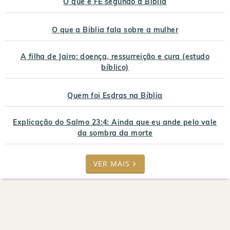
O que é FÉ segundo a Bíblia
O que a Biblia fala sobre a mulher
A filha de Jairo: doença, ressurreição e cura (estudo
bíblico)
Quem foi Esdras na Bíblia
Explicação do Salmo 23:4: Ainda que eu ande pelo vale
da sombra da morte
VER MAIS