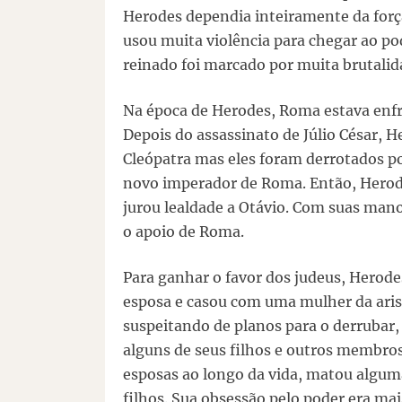
Herodes dependia inteiramente da forç
usou muita violência para chegar ao pod
reinado foi marcado por muita brutalida
Na época de Herodes, Roma estava enfr
Depois do assassinato de Júlio César, 
Cleópatra mas eles foram derrotados po
novo imperador de Roma. Então, Herod
jurou lealdade a Otávio. Com suas mano
o apoio de Roma.
Para ganhar o favor dos judeus, Herode
esposa e casou com uma mulher da arist
suspeitando de planos para o derrubar,
alguns de seus filhos e outros membros 
esposas ao longo da vida, matou algu
filhos. Sua obsessão pelo poder era mais