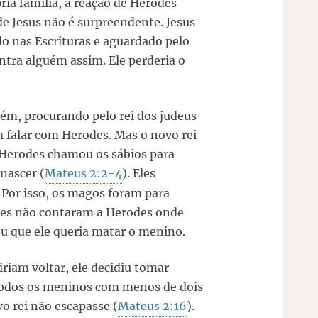
ria família, a reação de Herodes
e Jesus não é surpreendente. Jesus
ado nas Escrituras e aguardado pelo
tra alguém assim. Ele perderia o
m, procurando pelo rei dos judeus
m falar com Herodes. Mas o novo rei
, Herodes chamou os sábios para
nascer (
Mateus 2:2-4
). Eles
 Por isso, os magos foram para
les não contaram a Herodes onde
ou que ele queria matar o menino.
riam voltar, ele decidiu tomar
todos os meninos com menos de dois
o rei não escapasse (
Mateus 2:16
).