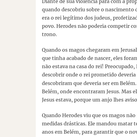
Diante de sua violência para com a próp
quando descobriu sobre o nascimento d
era o rei legítimo dos judeus, profetiz
povo. Herodes não poderia competir con
trono.
Quando os magos chegaram em Jerusalé
que tinha acabado de nascer, eles fora
não estava na casa do rei! Preocupado
descobrir onde o rei prometido deveria 
descobriram que deveria ser em Belém.
Belém, onde encontraram Jesus. Mas e
Jesus estava, porque um anjo lhes avis
Quando Herodes viu que os magos não i
medidas drásticas. Ele mandou matar 
anos em Belém, para garantir que o nov