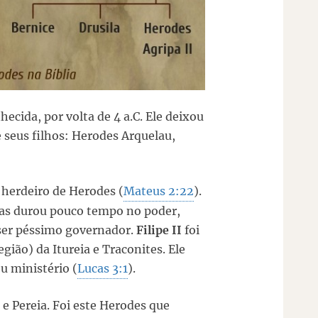
cida, por volta de 4 a.C. Ele deixou
e seus filhos: Herodes Arquelau,
herdeiro de Herodes (
Mateus 2:22
).
 mas durou pouco tempo no poder,
 ser péssimo governador.
Filipe II
foi
gião) da Itureia e Traconites. Ele
u ministério (
Lucas 3:1
).
a e Pereia. Foi este Herodes que