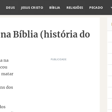
DEUS
JESUS CRISTO
BÍBLIA
RELIGIÕES
PECADO
a Bíblia (história do
ia na
icou
o matar
uns dos
dos