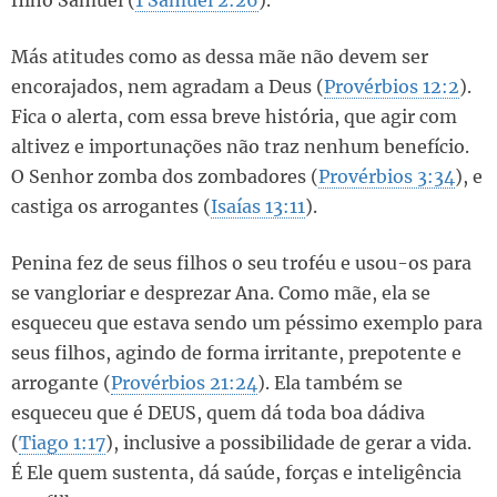
filho Samuel (
1 Samuel 2:26
).
Más atitudes como as dessa mãe não devem ser
encorajados, nem agradam a Deus (
Provérbios 12:2
).
Fica o alerta, com essa breve história, que agir com
altivez e importunações não traz nenhum benefício.
O Senhor zomba dos zombadores (
Provérbios 3:34
), e
castiga os arrogantes (
Isaías 13:11
).
Penina fez de seus filhos o seu troféu e usou-os para
se vangloriar e desprezar Ana. Como mãe, ela se
esqueceu que estava sendo um péssimo exemplo para
seus filhos, agindo de forma irritante, prepotente e
arrogante (
Provérbios 21:24
). Ela também se
esqueceu que é DEUS, quem dá toda boa dádiva
(
Tiago 1:17
), inclusive a possibilidade de gerar a vida.
É Ele quem sustenta, dá saúde, forças e inteligência