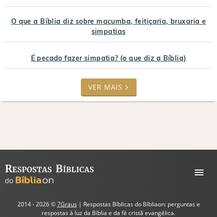
O que a Bíblia diz sobre macumba, feitiçaria, bruxaria e
simpatias
É pecado fazer simpatia? (o que diz a Bíblia)
VER MAIS
2014 - 2026 ©
7Graus
| Respostas Bíblicas do Bíbliaon: perguntas e
respostas à luz da Bíblia e da fé cristã evangélica.