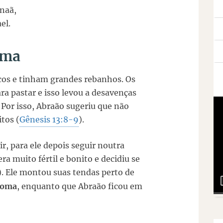
anaã,
el.
oma
cos e tinham grandes rebanhos. Os
a pastar e isso levou a desavenças
Por isso, Abraão sugeriu que não
itos (
Gênesis 13:8-9
).
r, para ele depois seguir noutra
era muito fértil e bonito e decidiu se
). Ele montou suas tendas perto de
doma
, enquanto que Abraão ficou em