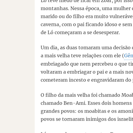
Ló teve medo de ficar em Zoar, por iss
montanhas. Nessa época, uma mulher qu
marido ou do filho era muito vulneráve
caverna, com o pai ficando idoso e sem 
de Ló começaram a se desesperar.
Um dia, as duas tomaram uma decisão d
a mais velha teve relações com ele (
Gên
embriagado que nem percebeu o que tin
voltaram a embriagar o pai e a mais nov
cometeram incesto e engravidaram do p
O filho da mais velha foi chamado Moab
chamado Ben-Ami. Esses dois homens s
grandes povos: os moabitas e os amoni
povos se tornaram inimigos dos israeli