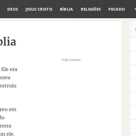
DEUS
JESUS CRISTO
BÍBLIA
RELIGIÕES
PECADO
blia
 Ele era
rava
estruiu
rreu em
do
terra
om ele.