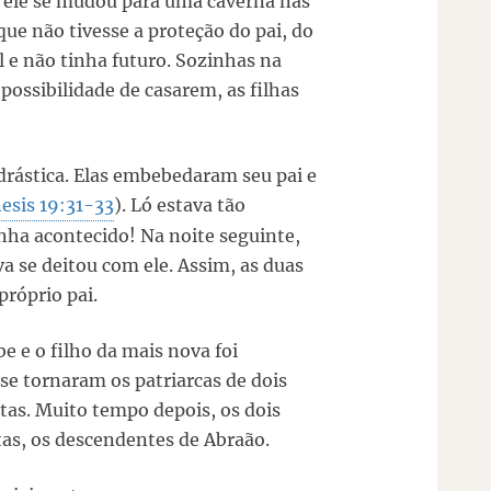
o ele se mudou para uma caverna nas
e não tivesse a proteção do pai, do
l e não tinha futuro. Sozinhas na
possibilidade de casarem, as filhas
rástica. Elas embebedaram seu pai e
esis 19:31-33
). Ló estava tão
ha acontecido! Na noite seguinte,
a se deitou com ele. Assim, as duas
róprio pai.
e e o filho da mais nova foi
e tornaram os patriarcas de dois
tas. Muito tempo depois, os dois
tas, os descendentes de Abraão.