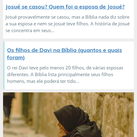
Josué se casou? Quem foi a esposa de Josué?
Josué provavelmente se casou, mas a Bíblia nada diz sobre
a sua esposa e nem se Josué teve filhos. A história de Josué
se concentra em seus...
Os filhos de Davi na Bíblia (quantos e quais
foram)
O rei Davi teve pelo menos 20 filhos, de várias esposas
diferentes. A Bíblia lista principalmente seus filhos
homens, mas ele poderá ter tido...