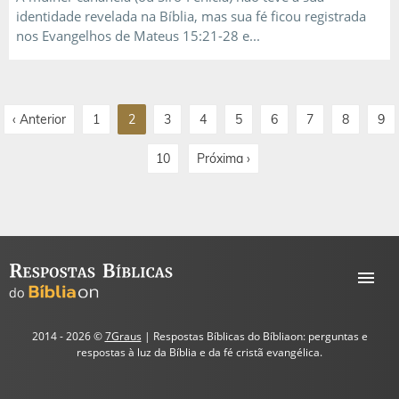
identidade revelada na Bíblia, mas sua fé ficou registrada
nos Evangelhos de Mateus 15:21-28 e...
‹ Anterior
1
2
3
4
5
6
7
8
9
10
Próxima ›
2014 - 2026 ©
7Graus
| Respostas Bíblicas do Bíbliaon: perguntas e
respostas à luz da Bíblia e da fé cristã evangélica.