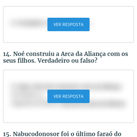
R:
Verdadeiro
. Ver: Gênesis 5:32.
VER RESPOSTA
14. Noé construiu a Arca da Aliança com os
seus filhos. Verdadeiro ou falso?
R:
Falso, Noé não construiu a Arca da Aliança
Ver Êxodo 25.
VER RESPOSTA
Sugestão de leitura:
História da Arca da Aliança
15. Nabucodonosor foi o último faraó do