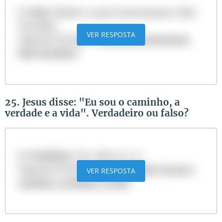
R:
Falso
. Moisés e o povo atravessaram o Mar
Vermelho.
VER RESPOSTA
Sugestão de leitura:
Como foi a travessia do
Mar Vermelho?
25. Jesus disse: "Eu sou o caminho, a
verdade e a vida". Verdadeiro ou falso?
R:
Verdadeiro
. Ver: João 14:5-6
Sugestão de leitura:
O que significa: Eu sou o
VER RESPOSTA
caminho, a verdade e a vida?