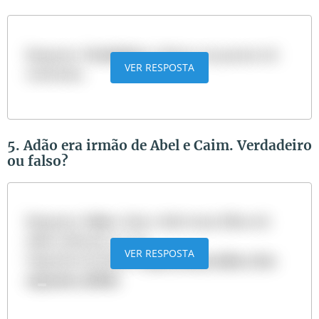
Resposta:
Verdadeiro
, Salmos 119 possui 176
VER RESPOSTA
versículos.
5. Adão era irmão de Abel e Caim. Verdadeiro
ou falso?
Resposta:
Falso
. Caim e Abel eram filhos de
Adão (Gênesis 4:1-2).
VER RESPOSTA
Sugestão de leitura:
Quem foram Adão e Eva
segundo a Bíblia