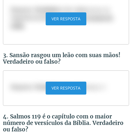
Resposta:
Verdadeiro
. Ver: Juízes 15:14-15
Sugestão de leitura:
A história de Sansão de
VER RESPOSTA
Dalila
3. Sansão rasgou um leão com suas mãos!
Verdadeiro ou falso?
Resposta:
Verdadeiro
. Ver: Juízes 14:5-7
VER RESPOSTA
4. Salmos 119 é o capítulo com o maior
número de versículos da Bíblia. Verdadeiro
ou falso?