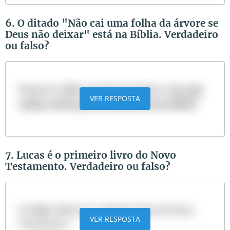
6. O ditado "Não cai uma folha da árvore se
Deus não deixar" está na Bíblia. Verdadeiro
ou falso?
Resposta:
Falso
. Sugestão de leitura:
De onde
VER RESPOSTA
surgiu a ideia que este ditado está na Bíblia?
7. Lucas é o primeiro livro do Novo
Testamento. Verdadeiro ou falso?
R:
Falso
. Mateus é o primeiro livro do Novo
VER RESPOSTA
Testamento.