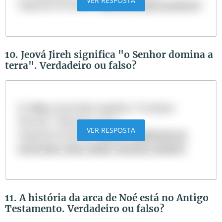
VER RESPOSTA
Sugestão de leitura:
Quem foi Judas Iscariotes?
10. Jeová Jireh significa "o Senhor domina a
terra". Verdadeiro ou falso?
R:
Falso
. Jeová Jireh significa "O Senhor
Proverá" (Gênesis 22:14).
VER RESPOSTA
Sugestão de leitura:
Qual é o significado de
Jeová Jireh, Nissi, Rafah, Shamah, Kadesh?
11. A história da arca de Noé está no Antigo
Testamento. Verdadeiro ou falso?