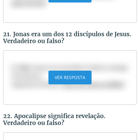
quem foi Davi
21. Jonas era um dos 12 discípulos de Jesus.
Verdadeiro ou falso?
R:
Falso
. Jonas era um profeta citado no Antigo
Testamento.
VER RESPOSTA
Sugestão de leitura:
Quem foi Jonas na Bíblia?
22. Apocalipse significa revelação.
Verdadeiro ou falso?