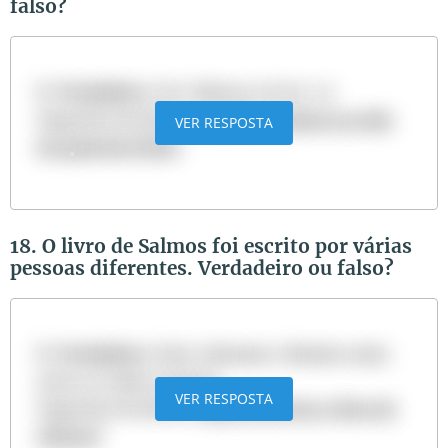
falso?
R:
Verdadeiro
. Ver: Mateus 26:69-75
Sugestão de leitura:
Os altos e baixos na vida
VER RESPOSTA
do apóstolo Pedro
18. O livro de Salmos foi escrito por várias
pessoas diferentes. Verdadeiro ou falso?
R:
Verdadeiro
. Davi, Salomão e Moisés estão
entre os vários autores.
VER RESPOSTA
Sugestão de leitura:
Quem escreveu o livro de
Salmos?