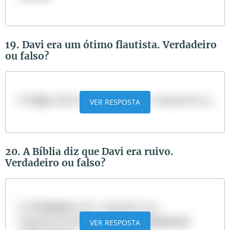
19. Davi era um ótimo flautista. Verdadeiro
ou falso?
R:
Falso
. Davi tocava harpa. Ver: 1 Samuel 16:23
VER RESPOSTA
20. A Bíblia diz que Davi era ruivo.
Verdadeiro ou falso?
R:
Verdadeiro
. Ver: 1 Samuel 17:42
Sugestão de leitura:
Conheça a história de
VER RESPOSTA