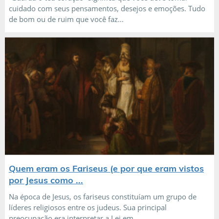
cuidado com seus pensamentos, desejos e emoções. Tudo
de bom ou de ruim que você faz...
Quem eram os Fariseus (e por que eram vistos
por Jesus como ...
Na época de Jesus, os fariseus constituíam um grupo de
líderes religiosos entre os judeus. Sua principal
preocupação era interpretar a Lei em...