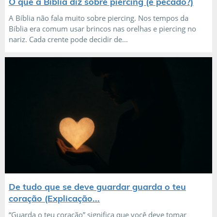
O que a Bíblia diz sobre piercing (é pecado?)
A Bíblia não fala muito sobre piercing. Nos tempos da
Bíblia era comum usar brincos nas orelhas e piercing no
nariz. Cada crente pode decidir de...
De tudo que se deve guardar guarda o teu
coração (Explicação...
“Guarda o teu coração” significa que você deve tomar