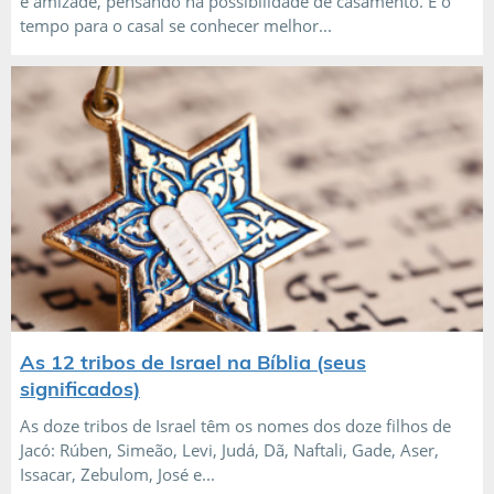
e amizade, pensando na possibilidade de casamento. É o
tempo para o casal se conhecer melhor...
As 12 tribos de Israel na Bíblia (seus
significados)
As doze tribos de Israel têm os nomes dos doze filhos de
Jacó: Rúben, Simeão, Levi, Judá, Dã, Naftali, Gade, Aser,
Issacar, Zebulom, José e...